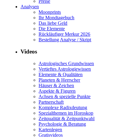
Preise
Analysen
Moonprints
Ihr Mondtagebuch
Das liebe Geld
Die Elemente
Rückläufiger Merkur 2026
Bestellung Analyse / Skript
Videos
Astrologisches Grundwissen
Vertieftes Astrologiewissen
Elemente & Qualitäten
Planeten & Herrscher
Häuser & Zeichen
Aspekte & Figuren
Achsen & spezielle Punkte
Partnerschaft
Komplexe Radixdeutung
Spezialthemen im Horoskop
Zeitqualität & Zeitpunktwahl
Psychologie & Beratung
Kartenlegen
Gratisvideos