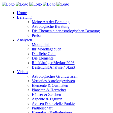
Home
Beratung
Meine Art der Beratung
Astrologische Beratung
Die Themen einer astrologischen Beratung
Preise
Analysen
Moonprints
Ihr Mondtagebuch
Das liebe Geld
Die Elemente
Rückläufiger Merkur 2026
Bestellung Analyse / Skript
Videos
Astrologisches Grundwissen
Vertieftes Astrologiewissen
Elemente & Qualitäten
Planeten & Herrscher
Häuser & Zeichen
Aspekte & Figuren
Achsen & spezielle Punkte
Partnerschaft
Komplexe Radixdeutung