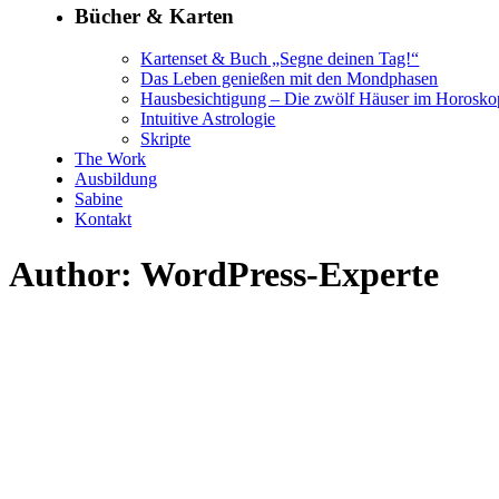
Bücher & Karten
Kartenset & Buch „Segne deinen Tag!“
Das Leben genießen mit den Mondphasen
Hausbesichtigung – Die zwölf Häuser im Horosko
Intuitive Astrologie
Skripte
The Work
Ausbildung
Sabine
Kontakt
Author: WordPress-Experte