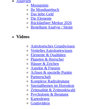
Analysen
Moonprints
Ihr Mondtagebuch
Das liebe Geld
Die Elemente
Rückläufiger Merkur 2026
Bestellung Analyse / Skript
Videos
Astrologisches Grundwissen
Vertieftes Astrologiewissen
Elemente & Qualitäten
Planeten & Herrscher
Häuser & Zeichen
Aspekte & Figuren
Achsen & spezielle Punkte
Partnerschaft
Komplexe Radixdeutung
Spezialthemen im Horoskop
Zeitqualität & Zeitpunktwahl
Psychologie & Beratung
Kartenlegen
Gratisvideos