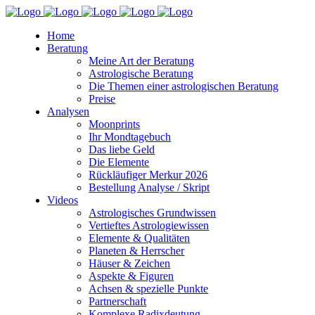
Home
Beratung
Meine Art der Beratung
Astrologische Beratung
Die Themen einer astrologischen Beratung
Preise
Analysen
Moonprints
Ihr Mondtagebuch
Das liebe Geld
Die Elemente
Rückläufiger Merkur 2026
Bestellung Analyse / Skript
Videos
Astrologisches Grundwissen
Vertieftes Astrologiewissen
Elemente & Qualitäten
Planeten & Herrscher
Häuser & Zeichen
Aspekte & Figuren
Achsen & spezielle Punkte
Partnerschaft
Komplexe Radixdeutung